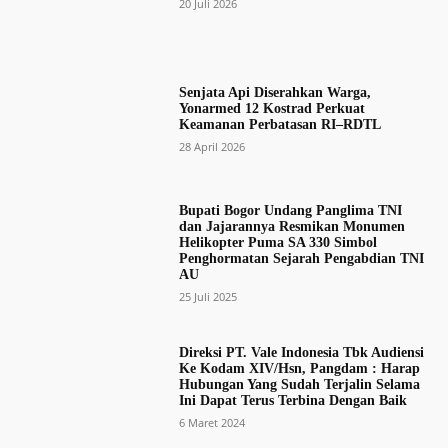
20 Juli 2026
Senjata Api Diserahkan Warga,
Yonarmed 12 Kostrad Perkuat
Keamanan Perbatasan RI–RDTL
28 April 2026
Bupati Bogor Undang Panglima TNI
dan Jajarannya Resmikan Monumen
Helikopter Puma SA 330 Simbol
Penghormatan Sejarah Pengabdian TNI
AU
25 Juli 2025
Direksi PT. Vale Indonesia Tbk Audiensi
Ke Kodam XIV/Hsn, Pangdam : Harap
Hubungan Yang Sudah Terjalin Selama
Ini Dapat Terus Terbina Dengan Baik
6 Maret 2024