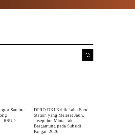
E
MORE
ogor Sambut
DPRD DKI Kritik Laba Food
rong
Station yang Meleset Jauh,
us RSUD
Josephine Minta Tak
Bergantung pada Subsidi
Pangan 2026