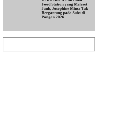
Food Station yang Meleset
Jauh, Josephine Minta Tak
Bergantung pada Subsidi
Pangan 2026