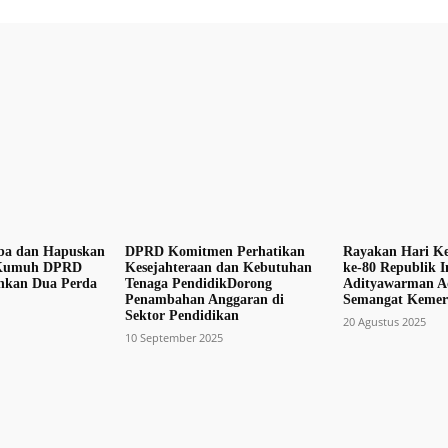
ba dan Hapuskan
DPRD Komitmen Perhatikan
Rayakan Hari K
Kumuh DPRD
Kesejahteraan dan Kebutuhan
ke-80 Republik I
hkan Dua Perda
Tenaga PendidikDorong
Adityawarman Ad
Penambahan Anggaran di
Semangat Kemer
Sektor Pendidikan
20 Agustus 2025
10 September 2025