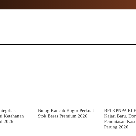
NAL
PROPINSI
POLITIK
HUKUM
TNI
MOR
tegritas
Bulog Kancab Bogor Perkuat
BPI KPNPA RI B
mi Ketahanan
Stok Beras Premium 2026
Kajari Baru, Do
al 2026
Penuntasan Kas
Parung 2026