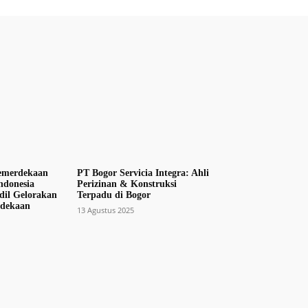
emerdekaan
PT Bogor Servicia Integra: Ahli
ndonesia
Perizinan & Konstruksi
il Gelorakan
Terpadu di Bogor
dekaan
13 Agustus 2025