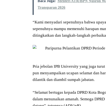
Baca Juga:
Menteri ATR/BPN Nusron Wa
Transparan 2026
“Kami menyadari sepenuhnya bahwa upaya 
sepenuhnya mampu memenuhi harapan masya
ditingkatkan dan langkah-langkah perbaikan
Pria jebolan IPB University yang juga tur
pun menyampaikan ucapan selamat dan har
dilantik dan diambil sumpah jabatan.
“Selamat bertugas kepada DPRD Kota Bogo
dalam menunaikan amanah. Semoga DPRD Ko
datang”, tutupnya.(ADV/nR)