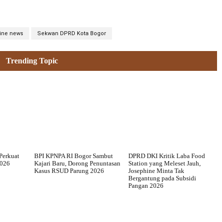
ine news
Sekwan DPRD Kota Bogor
Trending Topic
Perkuat
BPI KPNPA RI Bogor Sambut
DPRD DKI Kritik Laba Food
2026
Kajari Baru, Dorong Penuntasan
Station yang Meleset Jauh,
Kasus RSUD Parung 2026
Josephine Minta Tak
Bergantung pada Subsidi
Pangan 2026