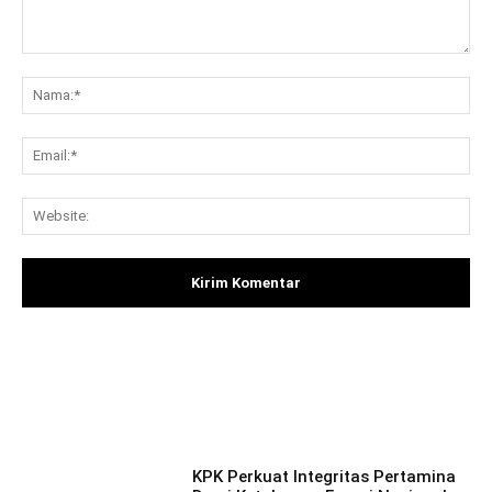
Komentar:
Na
Ema
Web
Facebook
X
Pinterest
What
KPK Perkuat Integritas Pertamina