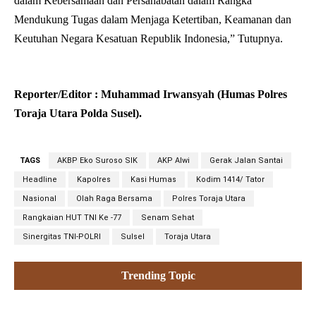
dalam Kebersamaan dan Persahabatan dalam Rangka
Mendukung Tugas dalam Menjaga Ketertiban, Keamanan dan
Keutuhan Negara Kesatuan Republik Indonesia,” Tutupnya.
Reporter/Editor : Muhammad Irwansyah (Humas Polres
Toraja Utara Polda Susel).
TAGS
AKBP Eko Suroso SIK
AKP Alwi
Gerak Jalan Santai
Headline
Kapolres
Kasi Humas
Kodim 1414/ Tator
Nasional
Olah Raga Bersama
Polres Toraja Utara
Rangkaian HUT TNI Ke -77
Senam Sehat
Sinergitas TNI-POLRI
Sulsel
Toraja Utara
Trending Topic