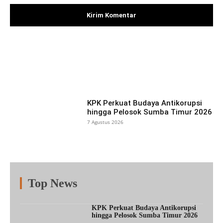
Facebook
X
Pinterest
What
KPK Perkuat Budaya Antikorupsi
hingga Pelosok Sumba Timur 2026
7 Agustus 2026
Top News
Fitur
Populer
Lainnya
KPK Perkuat Budaya Antikorupsi
hingga Pelosok Sumba Timur 2026