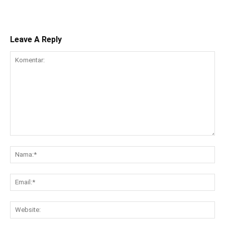
Leave A Reply
Komentar:
Na
Ema
Web