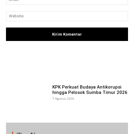
Web
Facebook
X
Pinterest
What
KPK Perkuat Budaya Antikorupsi
hingga Pelosok Sumba Timur 2026
7 Agustus 2026