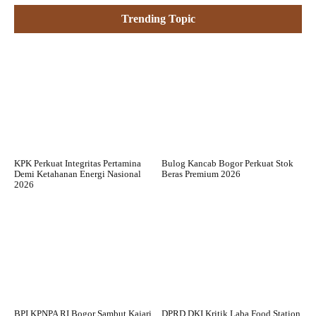
Trending Topic
KPK Perkuat Integritas Pertamina
Bulog Kancab Bogor Perkuat Stok
Demi Ketahanan Energi Nasional
Beras Premium 2026
2026
BPI KPNPA RI Bogor Sambut Kajari
DPRD DKI Kritik Laba Food Station