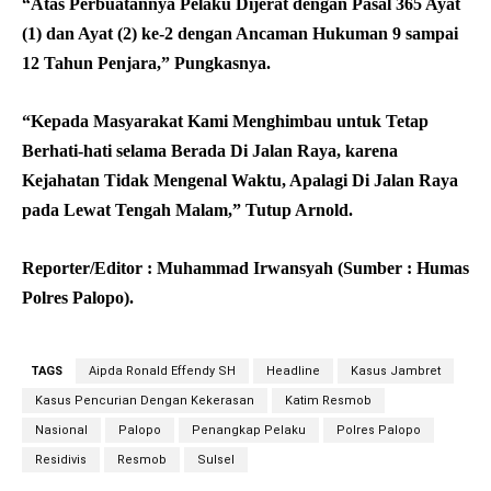
“Atas Perbuatannya Pelaku Dijerat dengan Pasal 365 Ayat
(1) dan Ayat (2) ke-2 dengan Ancaman Hukuman 9 sampai
12 Tahun Penjara,” Pungkasnya.
“Kepada Masyarakat Kami Menghimbau untuk Tetap
Berhati-hati selama Berada Di Jalan Raya, karena
Kejahatan Tidak Mengenal Waktu, Apalagi Di Jalan Raya
pada Lewat Tengah Malam,” Tutup Arnold.
Reporter/Editor : Muhammad Irwansyah (Sumber : Humas
Polres Palopo).
TAGS
Aipda Ronald Effendy SH
Headline
Kasus Jambret
Kasus Pencurian Dengan Kekerasan
Katim Resmob
Nasional
Palopo
Penangkap Pelaku
Polres Palopo
Residivis
Resmob
Sulsel