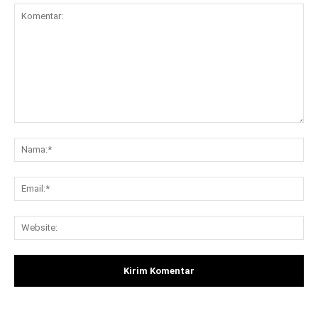
Komentar:
Na
Ema
Web