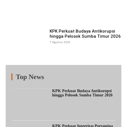
Facebook
X
Pinterest
What
KPK Perkuat Budaya Antikorupsi
hingga Pelosok Sumba Timur 2026
7 Agustus 2026
Top News
Fitur
Populer
Lainnya
KPK Perkuat Budaya Antikorupsi
hingga Pelosok Sumba Timur 2026
KPK Perkuat Integritas Pertamina