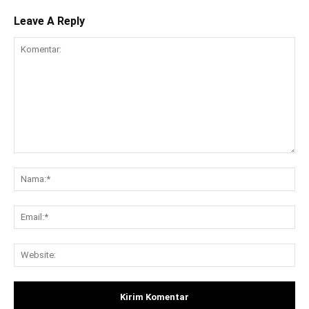
Leave A Reply
Komentar:
Na
Ema
Web