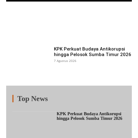
Facebook
X
Pinterest
What
KPK Perkuat Budaya Antikorupsi
hingga Pelosok Sumba Timur 2026
7 Agustus 2026
Top News
Fitur
Populer
Lainnya
KPK Perkuat Budaya Antikorupsi
hingga Pelosok Sumba Timur 2026