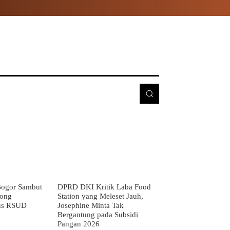
E
MORE
ogor Sambut
DPRD DKI Kritik Laba Food
rong
Station yang Meleset Jauh,
us RSUD
Josephine Minta Tak
Bergantung pada Subsidi
Pangan 2026