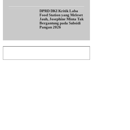
DPRD DKI Kritik Laba
Food Station yang Meleset
Jauh, Josephine Minta Tak
Bergantung pada Subsidi
Pangan 2026