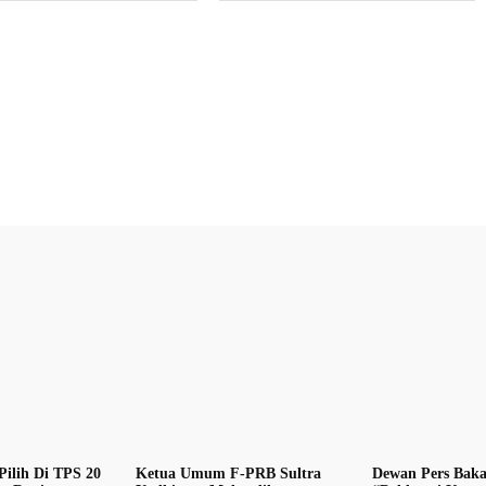
X
Pinterest
WhatsApp
Pilih Di TPS 20
Ketua Umum F-PRB Sultra
Dewan Pers Baka