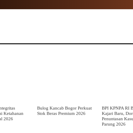
NAL
PROPINSI
POLITIK
HUKUM
TNI
MOR
tegritas
Bulog Kancab Bogor Perkuat
BPI KPNPA RI B
mi Ketahanan
Stok Beras Premium 2026
Kajari Baru, Do
al 2026
Penuntasan Kas
Parung 2026