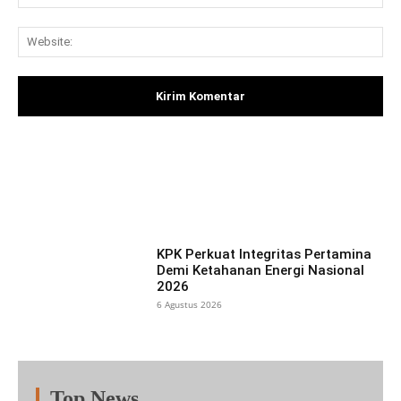
Web
Facebook
X
Pinterest
What
KPK Perkuat Integritas Pertamina
Demi Ketahanan Energi Nasional
2026
6 Agustus 2026
Top News