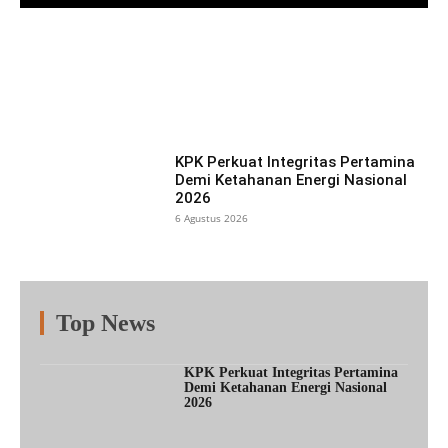
Facebook
X
Pinterest
What
KPK Perkuat Integritas Pertamina
Demi Ketahanan Energi Nasional
2026
6 Agustus 2026
Top News
Fitur
Populer
Lainnya
KPK Perkuat Integritas Pertamina
Demi Ketahanan Energi Nasional
2026