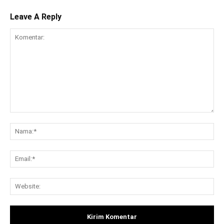
Leave A Reply
Komentar:
Na
Ema
Web