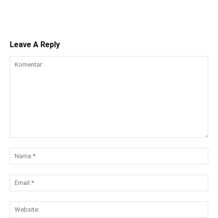
Leave A Reply
Komentar:
Na
Ema
Web