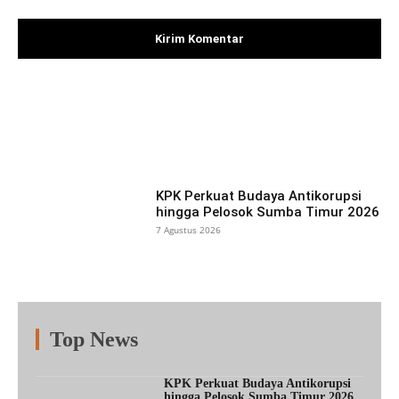
Facebook
X
Pinterest
What
KPK Perkuat Budaya Antikorupsi
hingga Pelosok Sumba Timur 2026
7 Agustus 2026
Top News
Fitur
Populer
Lainnya
KPK Perkuat Budaya Antikorupsi
hingga Pelosok Sumba Timur 2026