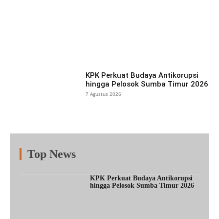
Facebook
X
Pinterest
What
KPK Perkuat Budaya Antikorupsi
hingga Pelosok Sumba Timur 2026
7 Agustus 2026
Top News
Fitur
Populer
Lainnya
KPK Perkuat Budaya Antikorupsi
hingga Pelosok Sumba Timur 2026