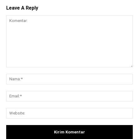
Leave A Reply
Komentar:
Na
Ema
Web