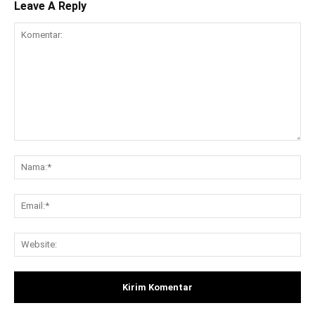
Leave A Reply
Komentar:
Na
Ema
Web