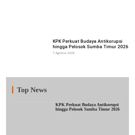
Facebook
X
Pinterest
What
KPK Perkuat Budaya Antikorupsi
hingga Pelosok Sumba Timur 2026
7 Agustus 2026
Top News
Fitur
Populer
Lainnya
KPK Perkuat Budaya Antikorupsi
hingga Pelosok Sumba Timur 2026