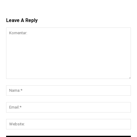
Leave A Reply
Komentar:
Na
Ema
Web