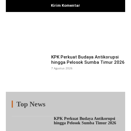
Facebook
X
Pinterest
What
KPK Perkuat Budaya Antikorupsi
hingga Pelosok Sumba Timur 2026
7 Agustus 2026
Top News
Fitur
Populer
Lainnya
KPK Perkuat Budaya Antikorupsi
hingga Pelosok Sumba Timur 2026