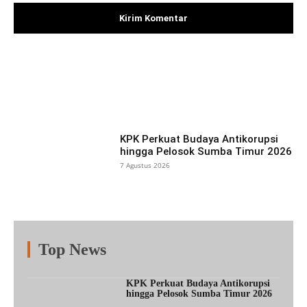
Facebook
X
Pinterest
What
KPK Perkuat Budaya Antikorupsi
hingga Pelosok Sumba Timur 2026
7 Agustus 2026
Top News
Fitur
Populer
Lainnya
KPK Perkuat Budaya Antikorupsi
hingga Pelosok Sumba Timur 2026