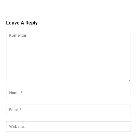
Leave A Reply
Komentar:
Na
Ema
Web