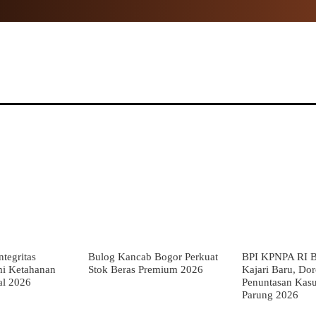
NAL
PROPINSI
POLITIK
HUKUM
TNI
MOR
tegritas
Bulog Kancab Bogor Perkuat
BPI KPNPA RI B
mi Ketahanan
Stok Beras Premium 2026
Kajari Baru, Do
al 2026
Penuntasan Kas
Parung 2026