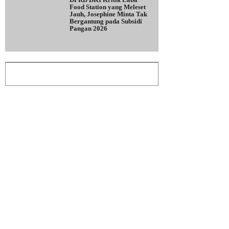
Food Station yang Meleset
Jauh, Josephine Minta Tak
Bergantung pada Subsidi
Pangan 2026