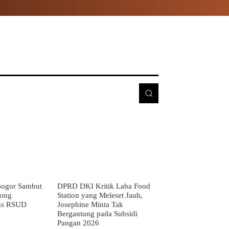
E
MORE
ogor Sambut
DPRD DKI Kritik Laba Food
rong
Station yang Meleset Jauh,
us RSUD
Josephine Minta Tak
Bergantung pada Subsidi
Pangan 2026