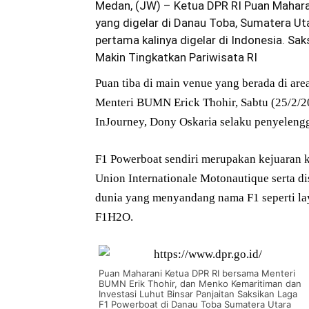
Medan, (JW) – Ketua
DPR RI
Puan Mahara
yang digelar di Danau Toba, Sumatera Ut
pertama kalinya digelar di Indonesia. Sa
Makin Tingkatkan
Pariwisata RI
Puan tiba di main venue yang berada di are
Menteri BUMN Erick Thohir, Sabtu (25/2/20
InJourney, Dony Oskaria selaku penyelengg
F1 Powerboat sendiri merupakan kejuaran k
Union Internationale Motonautique serta d
dunia yang menyandang nama F1 seperti la
F1H2O.
Puan Maharani Ketua DPR RI bersama Menteri
BUMN Erik Thohir, dan Menko Kemaritiman dan
Investasi Luhut Binsar Panjaitan Saksikan Laga
F1 Powerboat di Danau Toba Sumatera Utara