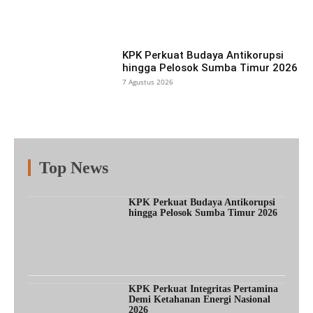
Facebook
X
Pinterest
What
KPK Perkuat Budaya Antikorupsi
hingga Pelosok Sumba Timur 2026
7 Agustus 2026
Top News
Fitur
Populer
Lainnya
KPK Perkuat Budaya Antikorupsi
hingga Pelosok Sumba Timur 2026
KPK Perkuat Integritas Pertamina
Demi Ketahanan Energi Nasional
2026