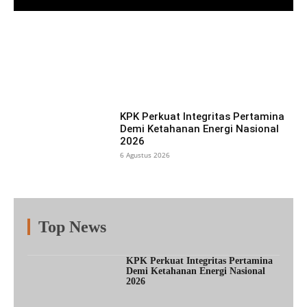
Facebook
X
Pinterest
What
KPK Perkuat Integritas Pertamina
Demi Ketahanan Energi Nasional
2026
6 Agustus 2026
Top News
Fitur
Populer
Lainnya
KPK Perkuat Integritas Pertamina
Demi Ketahanan Energi Nasional
2026