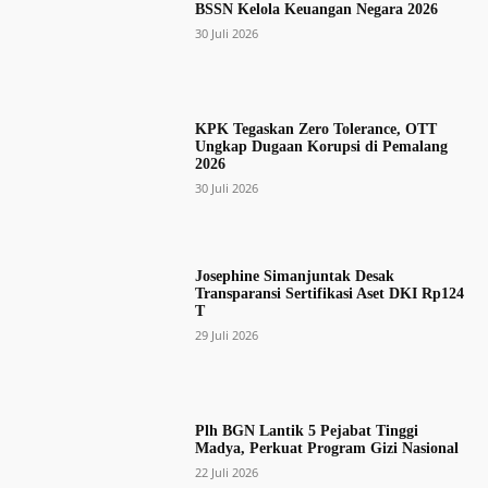
BSSN Kelola Keuangan Negara 2026
30 Juli 2026
KPK Tegaskan Zero Tolerance, OTT
Ungkap Dugaan Korupsi di Pemalang
2026
30 Juli 2026
Josephine Simanjuntak Desak
Transparansi Sertifikasi Aset DKI Rp124
T
29 Juli 2026
Plh BGN Lantik 5 Pejabat Tinggi
Madya, Perkuat Program Gizi Nasional
22 Juli 2026