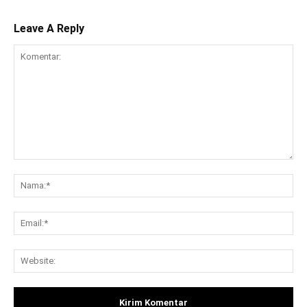
Leave A Reply
Komentar:
Na
Ema
Web