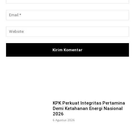
Ema
Web
Facebook
X
Pinterest
What
KPK Perkuat Integritas Pertamina
Demi Ketahanan Energi Nasional
2026
6 Agustus 2026