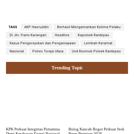
TAGS
AKP Haeruddin
Berhasil Mengamankan Kelima Pelaku
Di Jln. Frans Karangan
Headline
Kapolsek Rantepao
Kasus Pengeroyokan dan Penganiayaan
Lembah Keramat
Nasional
Polres Toraja Utara
Unit Resmob Polsek Rantepao
Trending Topic
KPK Perkuat Integritas Pertamina
Bulog Kancab Bogor Perkuat Stok
Demi Ketahanan Energi Nasional
Beras Premium 2026