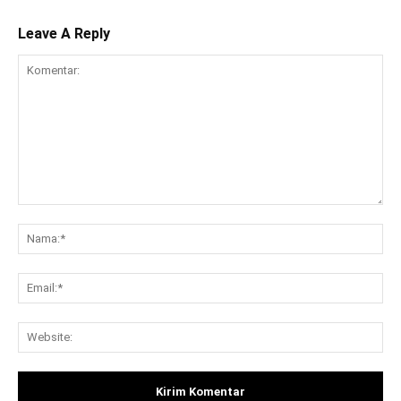
Leave A Reply
Komentar:
Na
Ema
Web