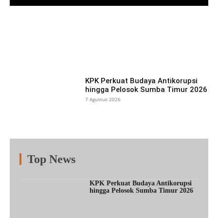
Facebook
X
Pinterest
What
KPK Perkuat Budaya Antikorupsi
hingga Pelosok Sumba Timur 2026
7 Agustus 2026
Top News
Fitur
Populer
Lainnya
KPK Perkuat Budaya Antikorupsi
hingga Pelosok Sumba Timur 2026